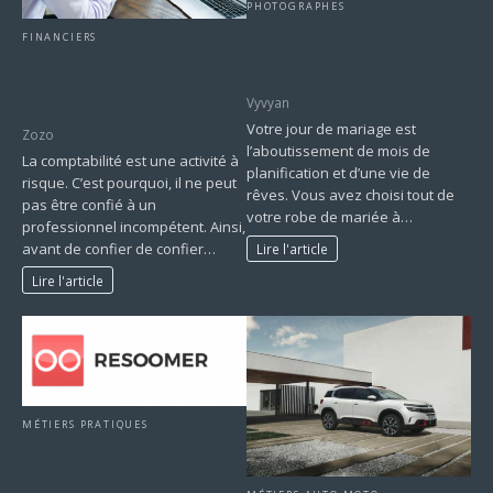
PHOTOGRAPHES
Capturez votre journée
FINANCIERS
extraordinaire avec la
Comment choisir un
Photographie de mariage
cabinet d’expert comptable
Vyvyan
?
Votre jour de mariage est
Zozo
l’aboutissement de mois de
La comptabilité est une activité à
planification et d’une vie de
risque. C’est pourquoi, il ne peut
rêves. Vous avez choisi tout de
pas être confié à un
votre robe de mariée à…
professionnel incompétent. Ainsi,
avant de confier de confier…
Lire l'article
Lire l'article
MÉTIERS PRATIQUES
Obtenez des résumés
automatiques de vos textes