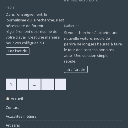
!
MÉTIERS AUTO MOTO
Faire appel à un mandataire
Fabia
à Lille, quels avantages
Dans l’enseignement, le
pour l’achat d’un véhicule ?
journalisme ou la recherche, il est
nécessaire de fournir
Katherine
régulièrement des résumé de
Si vous cherchez à acheter une
votre travail. C’est une manière
nouvelle voiture, inutile de
pour vos collègues ou…
perdre de longues heures à faire
le tour des concessionnaires
Lire l'article
auto ! Une solution simple,
rapide…
Lire l'article
1
2
…
49
»
Accueil
Contact
Actualités métiers
Artisans