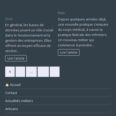
données de son entreprise
pratiquer le métier
: pourquoi faire appel à un
d’infirmière libérale
expert-comptable ?
Rojo
Zozo
Depuis quelques années déjà,
une nouvelle pratique s’empare
En général, les bases de
du corps médical, à savoir la
données jouent un rôle crucial
pratique libérale des infirmiers.
dans le fonctionnement et la
Un nouveau métier qui
gestion des entreprises. Elles
commence à prendre…
offrent un moyen efficace de
stocker,…
Lire l'article
Lire l'article
1
2
…
49
»
Accueil
Contact
Actualités métiers
Artisans