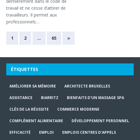
dernièrement dans le code de
travail et ne cesse d’attirer de
travailleurs. Il permet aux
professionnels…
1
2
…
65
»
ÉTIQUETTES
AMÉLIORER SA MÉMOIRE
ARCHITECTE BRUXELLES
ASSISTANCE
BIARRITZ
BIENFAITS D'UN MASSAGE SPA
CLÉS DE LA RÉUSSITE
COMMERCE MODERNE
COMPLÉMENT ALIMENTAIRE
DÉVELOPPEMENT PERSONNEL
EFFICACITÉ
EMPLOI
EMPLOIS CENTRES D'APPELS