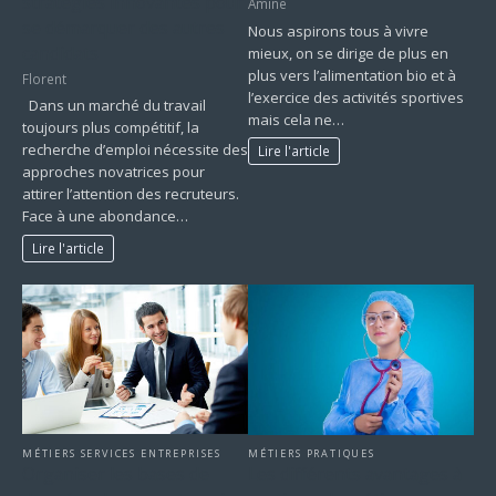
stratégies innovantes pour
Amine
se démarquer des autres
Nous aspirons tous à vivre
candidats
mieux, on se dirige de plus en
plus vers l’alimentation bio et à
Florent
l’exercice des activités sportives
Dans un marché du travail
mais cela ne…
toujours plus compétitif, la
recherche d’emploi nécessite des
Lire l'article
approches novatrices pour
attirer l’attention des recruteurs.
Face à une abondance…
Lire l'article
MÉTIERS SERVICES ENTREPRISES
MÉTIERS PRATIQUES
Organiser les bases de
Les différents avantages à