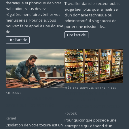
thermique et phonique de votre
Travailler dans le secteur public
habitation, vous devez
exige bien plus que la maîtrise
régulièrement faire vérifier vos
d’un domaine technique ou
menuiseries. Pour cela, vous
administratif : il s’agit aussi de
pouvez faire appel à une équipe
porter une mission de…
de…
Lire l'article
Lire l'article
MÉTIERS SERVICES ENTREPRISES
Comment choisir un
ARTISANS
Tout ce que vous devez
spécialiste de la
savoir sur l’isolation de
réfrigération commerciale
toiture
Povoski
Kamel
Pour quiconque possède une
L’isolation de votre toiture est un
entreprise qui dépend d’un